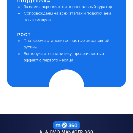
ПОДДЕРЖКА
За вами закрепляется персональный куратор
Сопровождаем на всех этапах и подключаем
новые модули
РОСТ
Платформа становится частью ежедневной
рутины
Вы получаете аналитику, прозрачность и
эффект с первого месяца
AI & CV В MANAGER 360