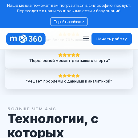
Наше медиа поможет вам погрузиться в философию, продукт.
Переходите в наши социальные сети и базу знаний.
↗
Перейти сейчас
Начать работу
“
Экономит более 70% нашего времени
”
“
Переломный момент для нашего спорта
”
“
Решает проблемы с данными и аналитикой
”
БОЛЬШЕ ЧЕМ AMS
Технологии, с
которых