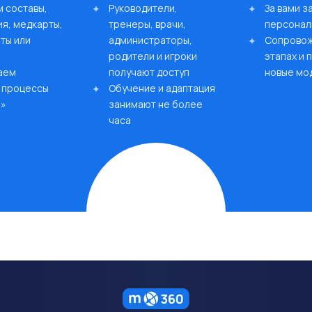
 составы,
Руководители,
За вами 
я, медкарты,
тренеры, врачи,
персонал
ты или
администраторы,
Сопровож
родители и игроки
этапах и
аем
получают доступ
новые мо
 процессы
Обучение и адаптация
ч»
занимают не более
часа