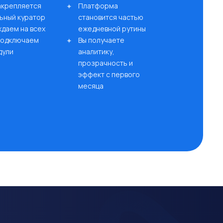
закрепляется
Платформа
ьный куратор
становится частью
даем на всех
ежедневной рутины
 подключаем
Вы получаете
дули
аналитику,
прозрачность и
эффект с первого
месяца