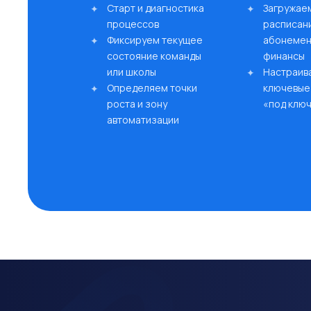
Старт и диагностика
Загружаем
процессов
расписани
Фиксируем текущее
абонемен
состояние команды
финансы
или школы
Настраив
Определяем точки
ключевые
роста и зону
«под клю
автоматизации