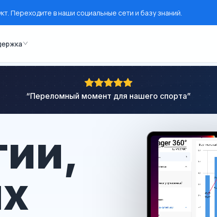
т. Переходите в наши социальные сети и базу знаний.
держка
“
Переломный момент для нашего спорта
”
гии,
ых