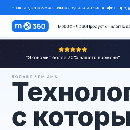
Наше медиа поможет вам погрузиться в философию, продук
M360
ФНЛ 360
Продукты
Блог
Под
“
Экономит более 70% нашего времени
”
БОЛЬШЕ ЧЕМ AMS
Техноло
с котор