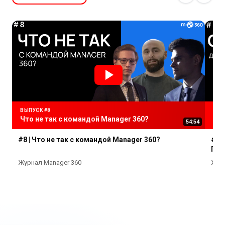
ВЫПУСК #8
ОЛЕ
Что не так с командой Manager 360?
О п
54:54
#8 | Что не так с командой Manager 360?
#3 
При
Журнал Manager 360
Журн