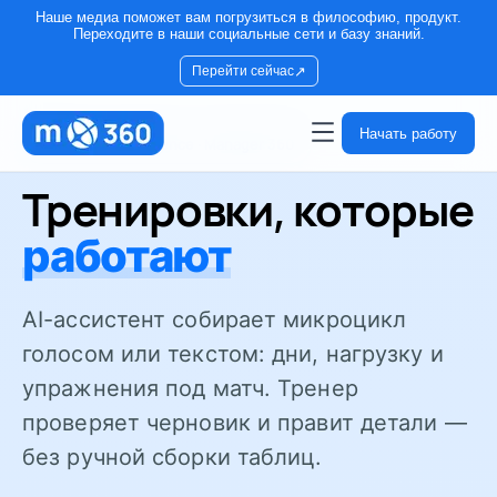
Наше медиа поможет вам погрузиться в философию, продукт.
Переходите в наши социальные сети и базу знаний.
↗
Перейти сейчас
Начать работу
Training Intelligence · Manager 360
Тренировки, которые
работают
AI-ассистент собирает микроцикл
голосом или текстом: дни, нагрузку и
упражнения под матч. Тренер
проверяет черновик и правит детали —
без ручной сборки таблиц.