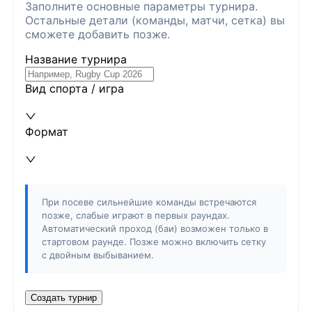
Заполните основные параметры турнира.
Остальные детали (команды, матчи, сетка) вы
сможете добавить позже.
Название турнира
Вид спорта / игра
Формат
При посеве сильнейшие команды встречаются
позже, слабые играют в первых раундах.
Автоматический проход (баи) возможен только в
стартовом раунде. Позже можно включить сетку
с двойным выбыванием.
Создать турнир