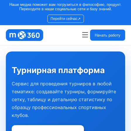
Наше медиа поможет вам погрузиться в философию, продукт.
Переходите в наши социальные сети и базу знаний.
↗
Перейти сейчас
Начать работу
Турнирная платформа
Сервис для проведения турниров в любой
тематике: создавайте турниры, формируйте
сетку, таблицу и детальную статистику по
образцу профессиональных спортивных
клубов.