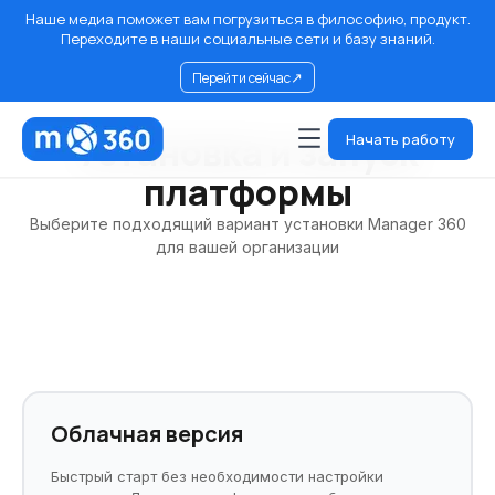
Наше медиа поможет вам погрузиться в философию, продукт.
Переходите в наши социальные сети и базу знаний.
↗
Перейти сейчас
Установка и запуск
Начать работу
платформы
Выберите подходящий вариант установки Manager 360
для вашей организации
Облачная версия
Быстрый старт без необходимости настройки