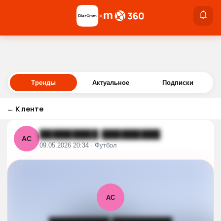
×
×
Войти
Тренды
Актуальное
Подписки
←
К ленте
█████████ █████████
АС
09.05.2026 20:34 · Футбол
АС