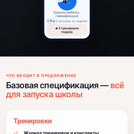
4
ур.
Уровень ребёнка ·
геймификация
⚽
🏅
🔥
3 награды за неделю
🔥 5 тренировок
подряд
ЧТО ВХОДИТ В ПРЕДЛОЖЕНИЕ
Базовая спецификация —
всё
для запуска школы
Тренировки
Журнал тренировок и конспекты