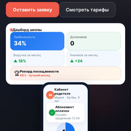
Оставить заявку
Смотреть тарифы
Дашборд школы
Прибыльность
Должников
34%
0
Выручка за месяц
Учеников за месяц
▲ 18%
▲ +24
Рекорд посещаемости
🏆
98% · лучший месяц
Кабинет
родителя
М
Мария · Артём, 9
лет
Абонемент
оплачен
✓
Онлайн ·
продление 12.04