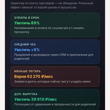
Ориентир по опыту партнёров — не обещание. Реальный
эффект зависит от вашей школы и процессов.
ОПЛАТЫ В СРОК
Увеличь 89%
Напоминания и оплата по ссылке могут снизить
просрочку
СРЕДНИЙ ЧЕК
Увеличь +9%
Продления и допродажи через CRM и приложение для
родителей
МЕНЬШЕ ПОТЕРЬ
Верни 62 270 ₽/мес
Заявки и долги, которые сейчас могут уходить мимо
ДОП. ВЫРУЧКА
Увеличь 39 910 ₽/мес
Потенциал от удержания и прозрачности для родителей