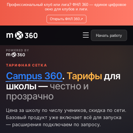
Профессиональный клуб или лига? ФНЛ 360 — единое цифровое
окно для клубов и лиги.
↗
Открыть ФНЛ 360
Начать работу
POWERED BY
ТАРИФНАЯ СЕТКА
Campus 360
.
Тарифы
для
школы —
честно и
прозрачно
Цена за школу по числу учеников, скидка по сети.
Базовый продукт уже включает всё для запуска
— расширения подключаем по запросу.