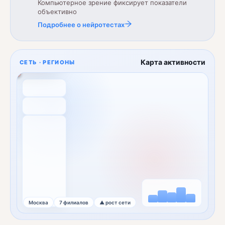
Компьютерное зрение фиксирует показатели
ий Новгород ·
объективно
р
Подробнее о нейротестах
чка
840 000 ₽
щаемость
96%
ков
412
Карта активности
СЕТЬ · РЕГИОНЫ
Москва
7 филиалов
▲ рост сети