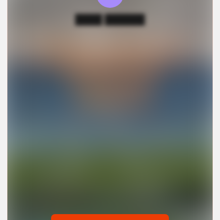
████ ██████