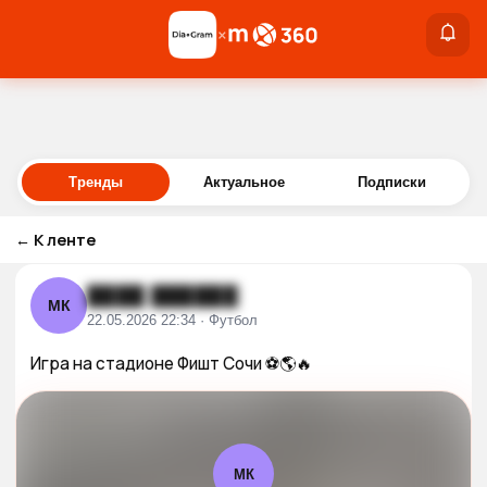
×
×
Войти
Тренды
Актуальное
Подписки
←
К ленте
████ ██████
МК
22.05.2026 22:34 · Футбол
Игра на стадионе Фишт Сочи ⚽️🌎🔥
МК