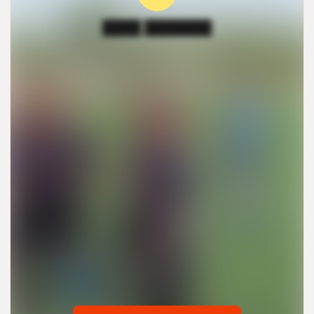
████ ███████