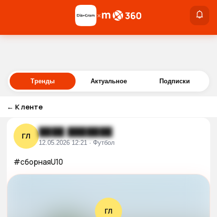
×
×
Войти
Тренды
Актуальное
Подписки
←
К ленте
████ ███████
ГЛ
12.05.2026 12:21 · Футбол
#сборнаяU10
ГЛ