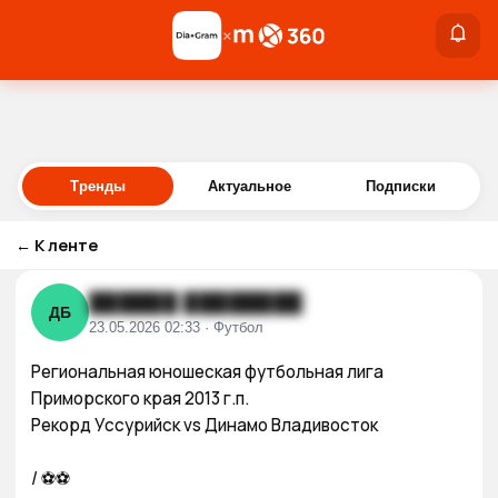
×
×
Войти
Тренды
Актуальное
Подписки
←
К ленте
██████ ████████
ДБ
23.05.2026 02:33 · Футбол
Региональная юношеская футбольная лига 
Приморского края 2013 г.п.

Рекорд Уссурийск vs Динамо Владивосток 

/ ⚽️⚽️
