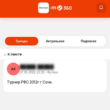
×
×
Войти
Тренды
Актуальное
Подписки
←
К ленте
█████ █████
АК
07.05.2026 13:28 · Футбол
Турнир РФС 2012г г.Сочи.