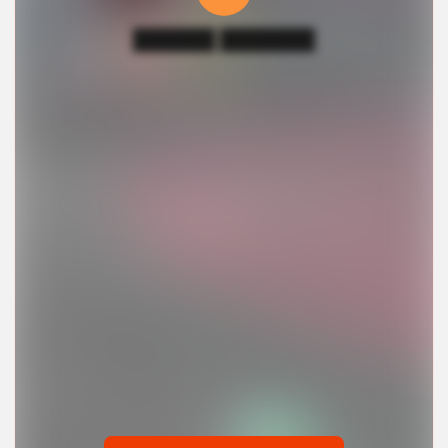
██████ ███████