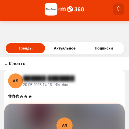
×
×
Войти
Тренды
Актуальное
Подписки
←
К ленте
██████ ███████
АЛ
20.05.2026 14:16 · Футбол
⚽️⚽️⚽️🔥🔥🔥
АЛ