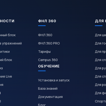
НОСТИ
ФНЛ 360
ДЛЯ 
чный блок
ФНЛ 360
Для ш
а упражнений
ФНЛ 360 PRO
Для го
литики
Тарифы
Для пр
ий блок
Campus 360
Для с
ОБУЧЕНИЕ
из
Для р
ие Live
Для с
Установка и запуск
ия
Для р
База знаний
d
Для ф
Документация
0
Спорт
Блог