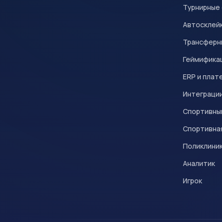
Турнирные
Автосклейк
Трансферн
Геймифика
ERP и плат
Интеграци
Спортивны
Спортивна
Поликлини
Аналитик
Игрок