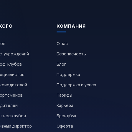
КОГО
КОМПАНИЯ
кол
О нас
с. учреждений
Безопасность
оф. клубов
Блог
пециалистов
Поддержка
уководителей
Поддержка и успех
портсменов
Тарифы
одителей
Карьера
итнес клубов
Брендбук
ивный директор
Оферта