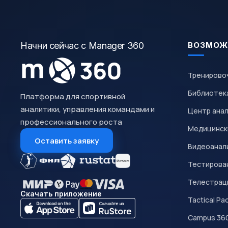
Начни сейчас с Manager 360
ВОЗМОЖ
Тренирово
Библиотек
Платформа для спортивной
аналитики, управления командами и
Центр ана
профессионального роста
Медицинск
Оставить заявку
Видеоанал
Тестирован
Телестрац
Скачать приложение
Tactical Pa
Campus 36