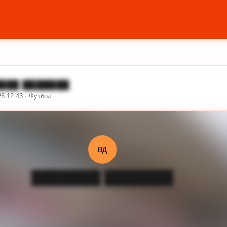
███ ███████
26 12:43 · Футбол
ВД
███████ ███████