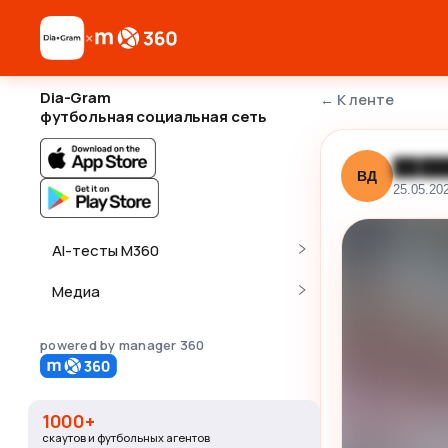
×
Dia-Gram
←
К ленте
футбольная социальная сеть
████
ВД
25.05.20
AI-тесты M360
Медиа
powered by manager 360
1000+
скаутов и футбольных агентов