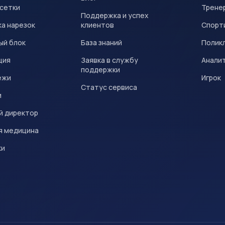
 сетки
Трене
Поддержка и успех
а нарезок
клиентов
Спорт
ый блок
База знаний
Полик
ция
Заявка в службу
Анали
поддержки
ежи
Игрок
Статус сервиса
и
й директор
я медицина
ки