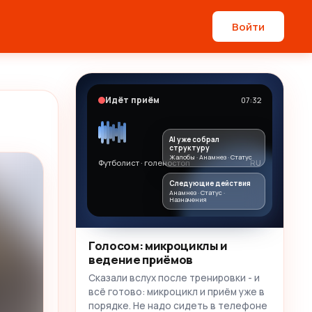
Войти
Идёт приём
07:32
AI уже собрал
структуру
Жалобы · Анамнез · Статус
Футболист · голеностоп
RU
Следующие действия
Анамнез · Статус ·
Назначения
Голосом: микроциклы и
ведение приёмов
Сказали вслух после тренировки - и
всё готово: микроцикл и приём уже в
порядке. Не надо сидеть в телефоне