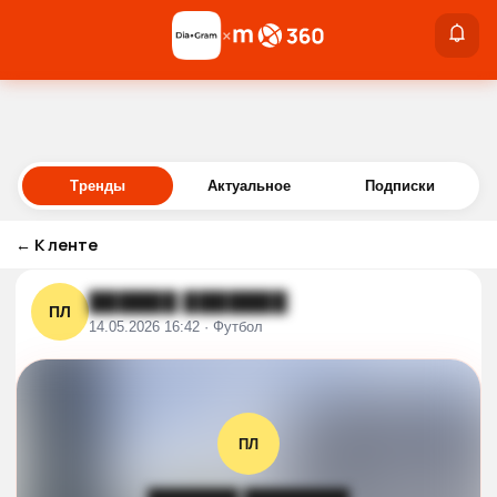
×
×
Войти
Тренды
Актуальное
Подписки
←
К ленте
██████ ███████
ПЛ
14.05.2026 16:42 · Футбол
ПЛ