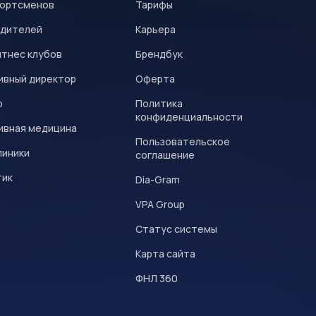
портсменов
Тарифы
одителей
Карьера
итнес клубов
Брендбук
ивный директор
Оферта
р
Политика
конфиденциальности
ивная медицина
Пользовательское
линики
соглашение
тик
Dia-Gram
VPA Group
Статус системы
Карта сайта
ФНЛ 360