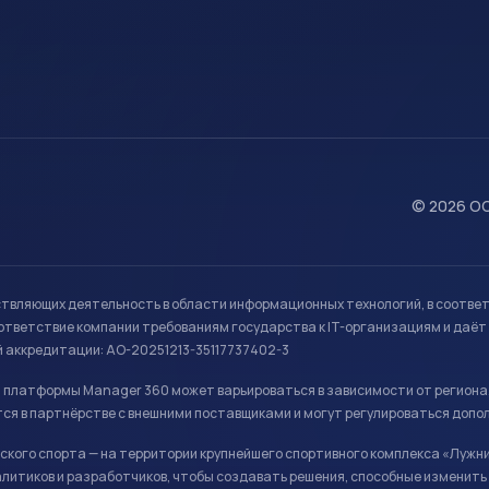
© 2026 ОО
ствляющих деятельность в области информационных технологий, в соотве
ветствие компании требованиям государства к IT-организациям и даёт 
й аккредитации: АО-20251213-35117737402-3
й платформы Manager 360 может варьироваться в зависимости от региона
ся в партнёрстве с внешними поставщиками и могут регулироваться допо
кого спорта — на территории крупнейшего спортивного комплекса «Лужни
литиков и разработчиков, чтобы создавать решения, способные изменить 