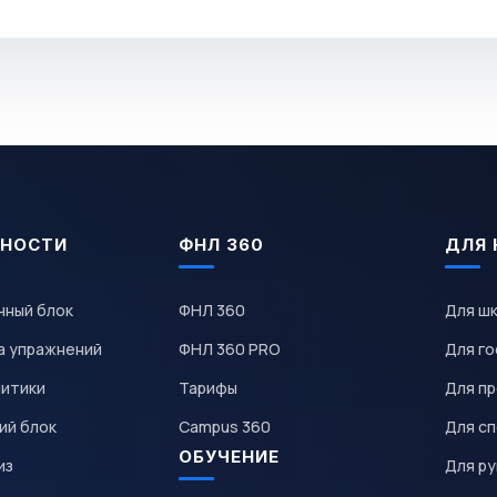
НОСТИ
ФНЛ 360
ДЛЯ 
чный блок
ФНЛ 360
Для ш
а упражнений
ФНЛ 360 PRO
Для го
литики
Тарифы
Для пр
ий блок
Campus 360
Для с
ОБУЧЕНИЕ
из
Для р