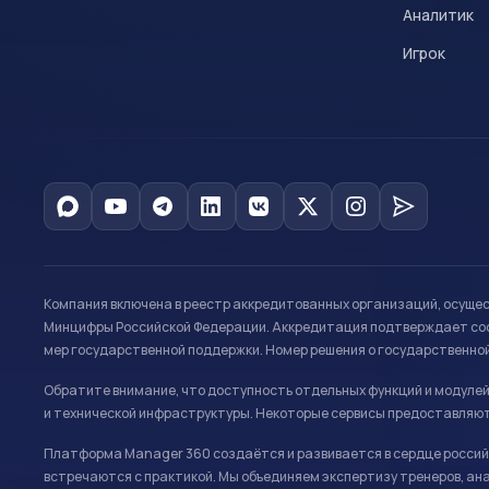
Аналитик
Игрок
Компания включена в реестр аккредитованных организаций, осуще
Минцифры Российской Федерации. Аккредитация подтверждает соот
мер государственной поддержки. Номер решения о государственно
Обратите внимание, что доступность отдельных функций и модуле
и технической инфраструктуры. Некоторые сервисы предоставляют
Платформа Manager 360 создаётся и развивается в сердце российс
встречаются с практикой. Мы объединяем экспертизу тренеров, ана