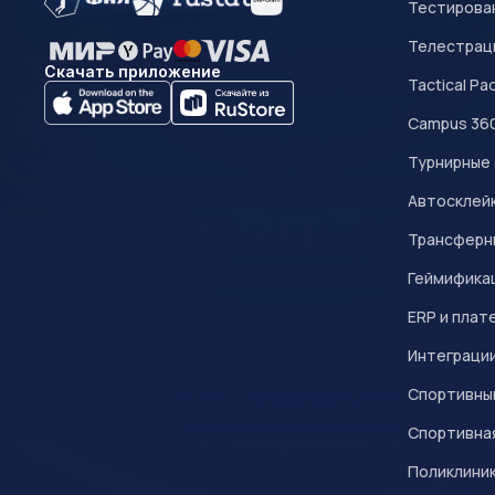
Тестирован
Телестрац
Скачать приложение
Tactical Pa
Campus 36
Турнирные
Автосклейк
Трансферн
Геймифика
ERP и плат
Интеграци
Спортивны
Спортивна
Поликлини