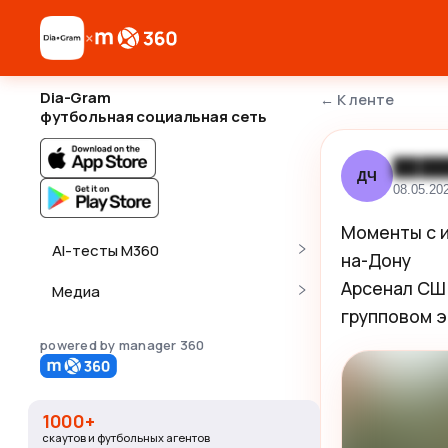
×
Dia-Gram
←
К ленте
футбольная социальная сеть
████
ДЧ
08.05.20
Моменты с и
AI-тесты M360
на-Дону 

Арсенал СШ 1
Медиа
групповом э
powered by manager 360
1000+
скаутов и футбольных агентов