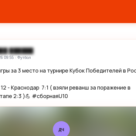
██ ██████
26 09:55 · Футбол
гры за 3 место на турнире Кубок Победителей в Ро
2 - Краснодар  7:1 ( взяли реванш за поражение в 
тапе 2:3 )💪 #сборнаяU10
ДЧ