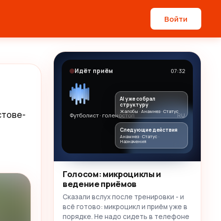
Войти
Идёт приём
07:32
AI уже собрал
структуру
Жалобы · Анамнез · Статус
стове-
Футболист · голеностоп
RU
Следующие действия
Анамнез · Статус ·
Назначения
Голосом: микроциклы и
ведение приёмов
Сказали вслух после тренировки - и
всё готово: микроцикл и приём уже в
порядке. Не надо сидеть в телефоне