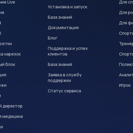
ие Live
Для с
Установка и запуск
ия
Для р
База знаний
d
Для ф
Документация
0
Спорт
Блог
 сетки
Трене
Поддержка и успех
а нарезок
клиентов
Спорт
ый блок
База знаний
Полик
ция
Заявка в службу
Анали
поддержки
ежи
Игрок
Статус сервиса
и
й директор
я медицина
ки