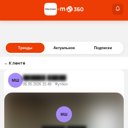
×
×
Войти
Тренды
Актуальное
Подписки
←
К ленте
██████ █████
МШ
06.05.2026 15:48 · Футбол
МШ