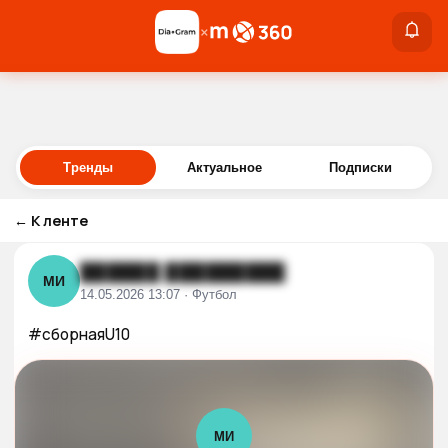
×
×
Войти
Тренды
Актуальное
Подписки
←
К ленте
██████ █████████
МИ
14.05.2026 13:07 · Футбол
#сборнаяU10
МИ