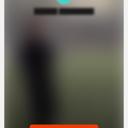
██████ █████████