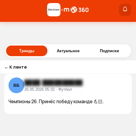
×
×
Войти
Тренды
Актуальное
Подписки
←
К ленте
████ ██████████
ВБ
26.05.2026 05:32 · Футбол
Чемпионы 26. Принёс победу команде 💪🏻.