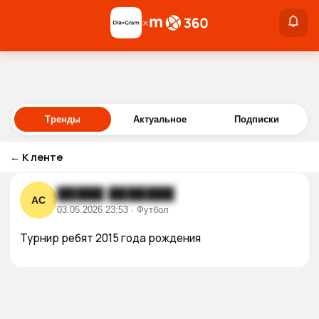
×
×
Войти
Тренды
Актуальное
Подписки
←
К ленте
█████ ███████
АС
03.05.2026 23:53 · Футбол
Турнир ребят 2015 года рождения