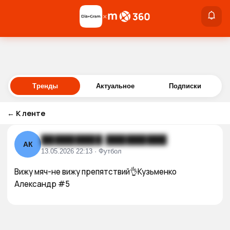
×
×
Войти
Тренды
Актуальное
Подписки
←
К ленте
█████████ █████████
АК
13.05.2026 22:13 · Футбол
Вижу мяч-не вижу препятствий👌Кузьменко 
Александр #5