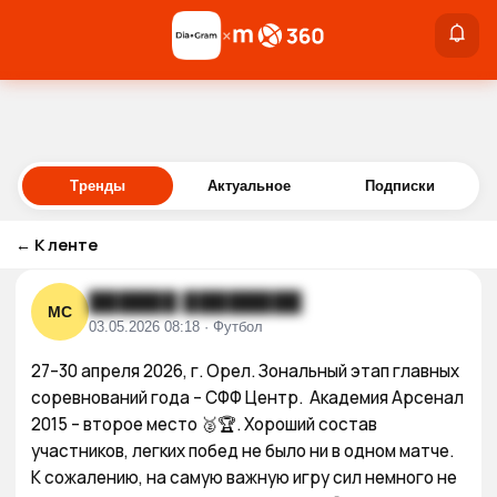
×
×
Войти
Тренды
Актуальное
Подписки
←
К ленте
██████ ████████
МС
03.05.2026 08:18 · Футбол
27–30 апреля 2026, г. Орел. Зональный этап главных 
соревнований года – СФФ Центр.  Академия Арсенал 
2015 – второе место 🥈🏆. Хороший состав 
участников, легких побед не было ни в одном матче. 
К сожалению, на самую важную игру сил немного не 