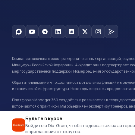
Компания включена в реестр аккредитованных организаций, осуще
Минцифры Российской Федерации. Аккредитация подтверждает соот
мер государственной поддержки. Номер решения о государственно
Обратите внимание, что доступность отдельных функций и модуле
и технической инфраструктуры. Некоторые сервисы предоставляют
Платформа Manager 360 создаётся и развивается в сердце российс
встречаются с практикой. Мы объединяем экспертизу тренеров, ана
развитию и управлению в спорте.
Будьте в курсе
Офис: г. Москва, Олимпийский комплекс «Лужники», Большая спортивн
Войдите в Dia-Gram, чтобы подписаться на авторов
и приглашения от скаутов.