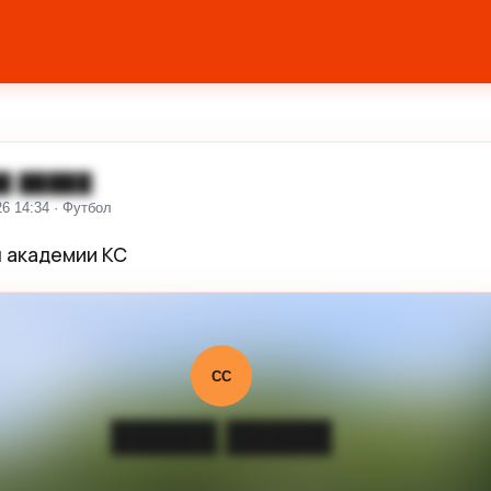
█ █████
26 14:34 · Футбол
 академии КС
СС
█████ █████