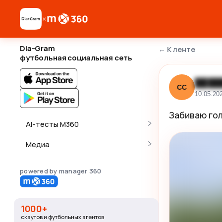
×
Dia-Gram
←
К ленте
футбольная социальная сеть
████
СС
10.05.20
Забиваю гол
AI-тесты M360
Медиа
powered by manager 360
1000+
скаутов и футбольных агентов