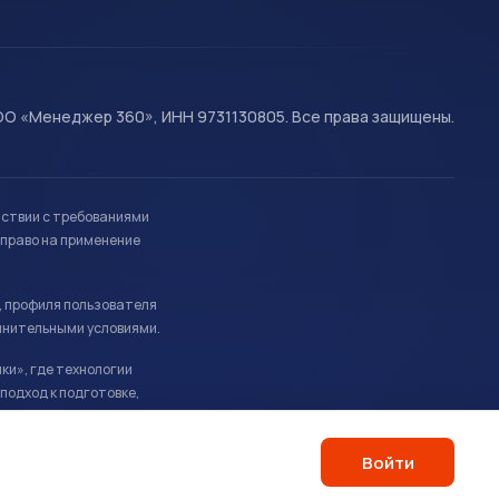
О «Менеджер 360», ИНН 9731130805. Все права защищены.
тствии с требованиями
право на применение
, профиля пользователя
лнительными условиями.
ки», где технологии
подход к подготовке,
Войти