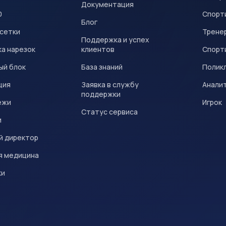
Документация
0
Спорт
Блог
 сетки
Трене
Поддержка и успех
а нарезок
клиентов
Спорт
ый блок
База знаний
Полик
ция
Заявка в службу
Анали
поддержки
ежи
Игрок
Статус сервиса
и
й директор
я медицина
ки