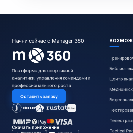
Начни сейчас с Manager 360
ВОЗМОЖ
Тренирово
Библиотек
Платформа для спортивной
аналитики, управления командами и
Центр ана
профессионального роста
Медицинск
Оставить заявку
Видеоанал
Тестирован
Телестрац
Скачать приложение
Tactical Pa