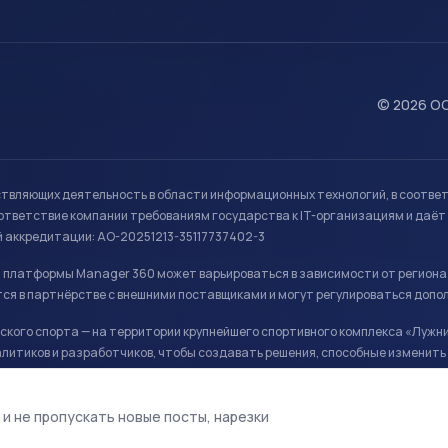
© 2026 ОО
ствляющих деятельность в области информационных технологий, в соотве
ветствие компании требованиям государства к IT-организациям и даёт 
й аккредитации: АО-20251213-35117737402-3
й платформы Manager 360 может варьироваться в зависимости от региона
ся в партнёрстве с внешними поставщиками и могут регулироваться допо
кого спорта — на территории крупнейшего спортивного комплекса «Лужни
литиков и разработчиков, чтобы создавать решения, способные изменить 
ая арена, ул. Лужники 24с1.
 и не пропускать новые посты, нарезки