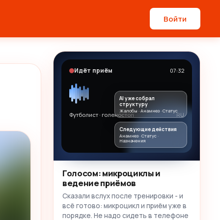
Войти
Идёт приём
07:32
AI уже собрал
структуру
Жалобы · Анамнез · Статус
Футболист · голеностоп
RU
Следующие действия
Анамнез · Статус ·
Назначения
Голосом: микроциклы и
ведение приёмов
Сказали вслух после тренировки - и
всё готово: микроцикл и приём уже в
порядке. Не надо сидеть в телефоне