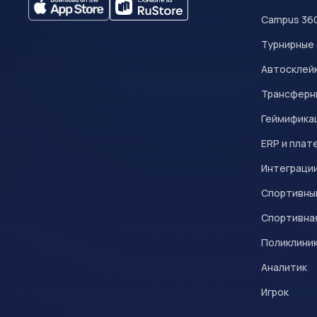
Campus 36
Турнирные
Автосклейк
Трансферн
Геймифика
ERP и плат
Интеграци
Спортивны
Спортивна
Поликлини
Аналитик
Игрок