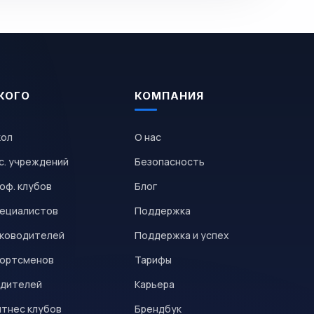
КОГО
КОМПАНИЯ
кол
О нас
с. учреждений
Безопасность
оф. клубов
Блог
пециалистов
Поддержка
уководителей
Поддержка и успех
портсменов
Тарифы
одителей
Карьера
итнес клубов
Брендбук