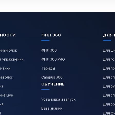
НОСТИ
ФНЛ 360
ДЛЯ 
чный блок
ФНЛ 360
Для ш
а упражнений
ФНЛ 360 PRO
Для го
литики
Тарифы
Для пр
ий блок
Campus 360
Для с
ОБУЧЕНИЕ
из
Для р
ие Live
Для с
Установка и запуск
ия
Для р
База знаний
d
Для ф