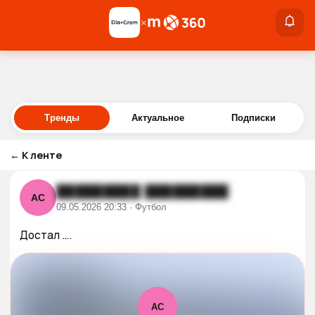
×
×
Войти
Тренды
Актуальное
Подписки
←
К ленте
█████████ █████████
АС
09.05.2026 20:33 · Футбол
Достал ….
АС