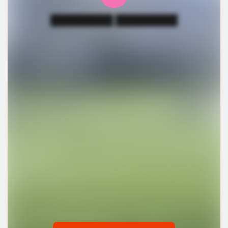
█████████ █████████