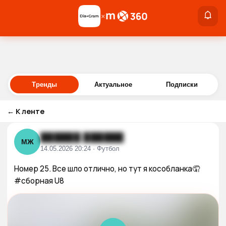
×
×
Войти
Тренды
Актуальное
Подписки
←
К ленте
██████ ██████
МЖ
14.05.2026 20:24 · Футбол
Номер 25. Все шло отлично, но тут я кособланка🤦

#сборная U8