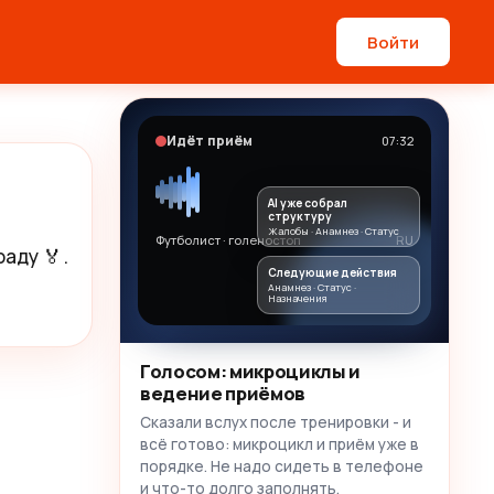
Войти
Идёт приём
07:32
AI уже собрал
структуру
Жалобы · Анамнез · Статус
Футболист · голеностоп
RU
аду 🏅. 
Следующие действия
Анамнез · Статус ·
Назначения
Голосом: микроциклы и
ведение приёмов
Сказали вслух после тренировки - и
всё готово: микроцикл и приём уже в
порядке. Не надо сидеть в телефоне
и что-то долго заполнять.