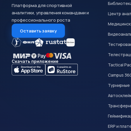
Библиотек
Платформа для спортивной
аналитики, управления командами и
Центр ана
профессионального роста
Медицинск
Оставить заявку
Видеоанал
Тестирован
Телестрац
Скачать приложение
Tactical Pa
Campus 36
Турнирные
Автосклейк
Трансферн
Геймифика
ERP и плат