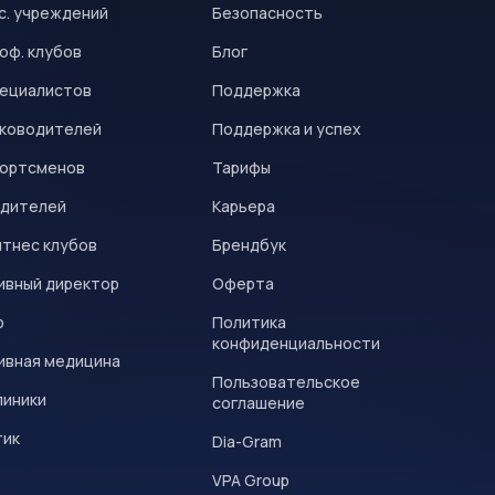
с. учреждений
Безопасность
оф. клубов
Блог
пециалистов
Поддержка
уководителей
Поддержка и успех
портсменов
Тарифы
одителей
Карьера
итнес клубов
Брендбук
ивный директор
Оферта
р
Политика
конфиденциальности
ивная медицина
Пользовательское
линики
соглашение
тик
Dia-Gram
VPA Group