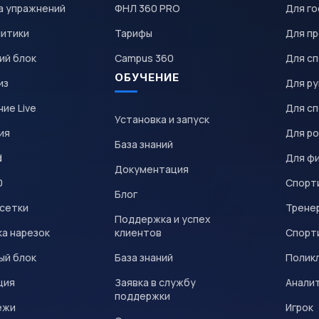
а упражнений
ФНЛ 360 PRO
Для го
литики
Тарифы
Для пр
ий блок
Campus 360
Для с
ОБУЧЕНИЕ
из
Для р
ие Live
Для с
Установка и запуск
ия
Для р
База знаний
d
Для ф
Документация
0
Спорт
Блог
 сетки
Трене
Поддержка и успех
а нарезок
клиентов
Спорт
ый блок
База знаний
Полик
ция
Заявка в службу
Анали
поддержки
ежи
Игрок