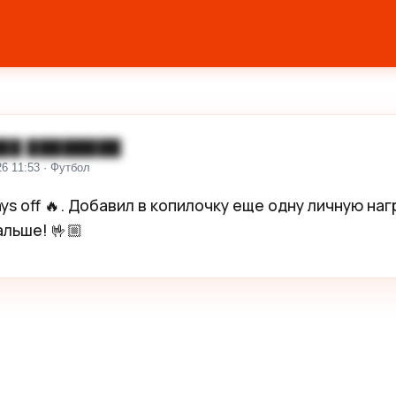
██ ████████
26 11:53 · Футбол
ys off 🔥. Добавил в копилочку еще одну личную нагр
льше! 🤟🏼