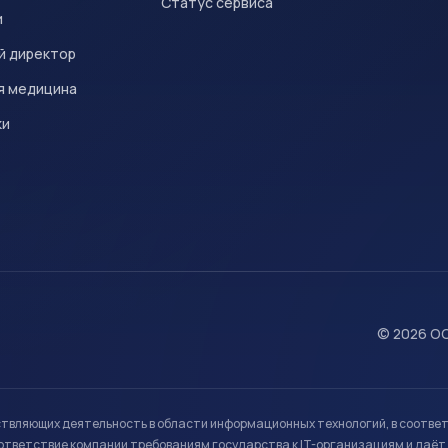
Статус сервиса
и
й директор
я медицина
ки
© 2026 ОО
ствляющих деятельность в области информационных технологий, в соотве
ветствие компании требованиям государства к IT-организациям и даёт 