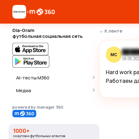
×
Dia-Gram
←
К ленте
футбольная социальная сеть
████
МС
18.05.20
Hard work pa
AI-тесты M360
Работаем да
Медиа
powered by manager 360
1000+
скаутов и футбольных агентов