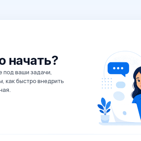
го начать?
 под ваши задачи,
, как быстро внедрить
ная.