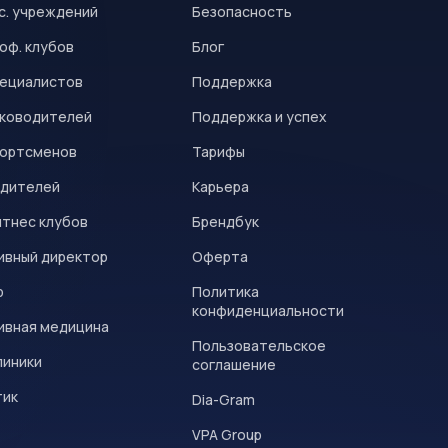
с. учреждений
Безопасность
оф. клубов
Блог
пециалистов
Поддержка
уководителей
Поддержка и успех
портсменов
Тарифы
одителей
Карьера
итнес клубов
Брендбук
ивный директор
Оферта
р
Политика
конфиденциальности
ивная медицина
Пользовательское
линики
соглашение
тик
Dia-Gram
VPA Group