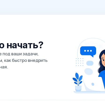
го начать?
 под ваши задачи,
, как быстро внедрить
ная.