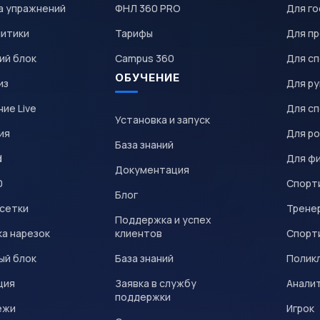
а упражнений
ФНЛ 360 PRO
Для го
литики
Тарифы
Для пр
ий блок
Campus 360
Для с
ОБУЧЕНИЕ
из
Для р
ие Live
Для с
Установка и запуск
ия
Для р
База знаний
d
Для ф
Документация
0
Спорт
Блог
 сетки
Трене
Поддержка и успех
а нарезок
клиентов
Спорт
ый блок
База знаний
Полик
ция
Заявка в службу
Анали
поддержки
ежи
Игрок