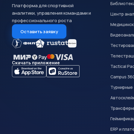
Библиотек
Платформа для спортивной
аналитики, управления командами и
Центр ана
профессионального роста
Медицинск
Оставить заявку
Видеоанал
Тестирован
Телестрац
Скачать приложение
Tactical Pa
Campus 36
Турнирные
Автосклейк
Трансферн
Геймифика
ERP и плат