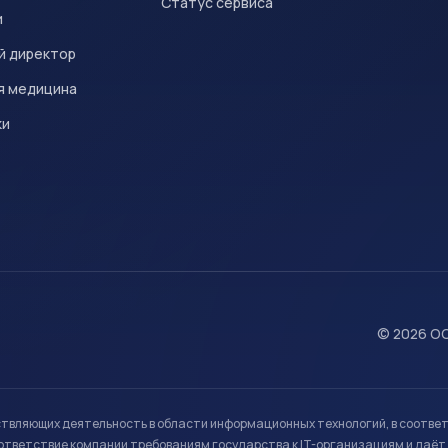
Статус сервиса
и
й директор
я медицина
ки
© 2026 ОО
ствляющих деятельность в области информационных технологий, в соотве
ветствие компании требованиям государства к IT-организациям и даёт 