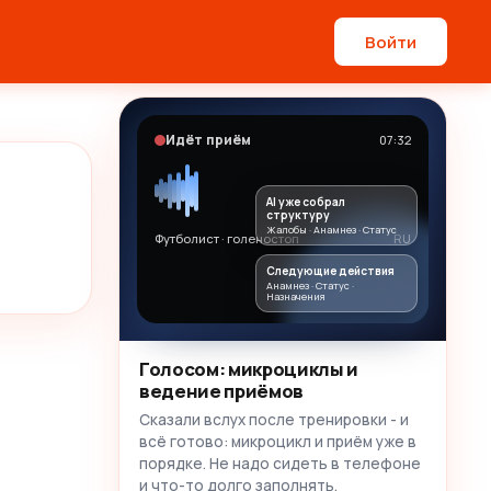
Войти
Идёт приём
07:32
AI уже собрал
структуру
Жалобы · Анамнез · Статус
Футболист · голеностоп
RU
Следующие действия
Анамнез · Статус ·
Назначения
Голосом: микроциклы и
ведение приёмов
Сказали вслух после тренировки - и
всё готово: микроцикл и приём уже в
порядке. Не надо сидеть в телефоне
и что-то долго заполнять.