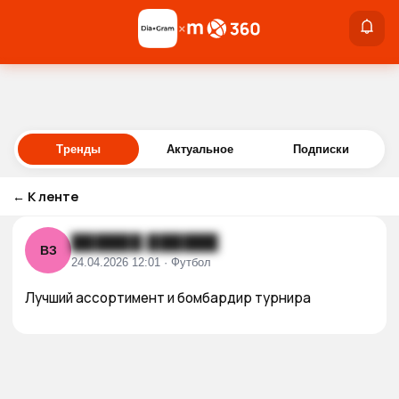
×
×
Войти
Тренды
Актуальное
Подписки
←
К ленте
██████ ██████
ВЗ
24.04.2026 12:01 · Футбол
Лучший ассортимент и бомбардир турнира