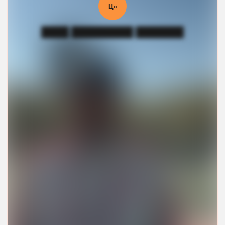
Ц«
████ █████████ ███████