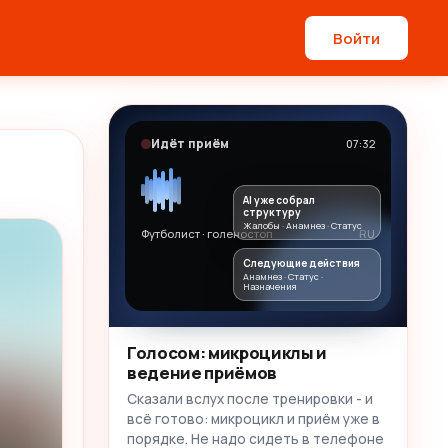
Войти
Идёт приём
07:32
AI уже собрал
структуру
Жалобы · Анамнез · Статус
Футболист · голеностоп
RU
Следующие действия
Анамнез · Статус ·
Назначения
Голосом: микроциклы и
ведение приёмов
Сказали вслух после тренировки - и
всё готово: микроцикл и приём уже в
порядке. Не надо сидеть в телефоне