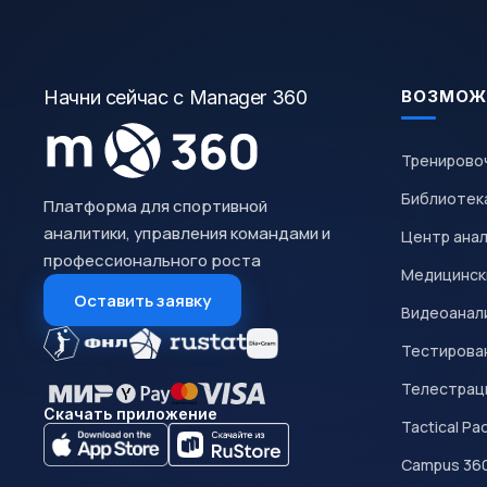
Начни сейчас с Manager 360
ВОЗМОЖ
Тренирово
Библиотек
Платформа для спортивной
аналитики, управления командами и
Центр ана
профессионального роста
Медицинск
Оставить заявку
Видеоанал
Тестирован
Телестрац
Скачать приложение
Tactical Pa
Campus 36