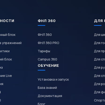
НОСТИ
ФНЛ 360
ДЛЯ 
чный блок
ФНЛ 360
Для ш
а упражнений
ФНЛ 360 PRO
Для го
литики
Тарифы
Для пр
ий блок
Campus 360
Для с
ОБУЧЕНИЕ
из
Для р
ие Live
Для с
Установка и запуск
ия
Для р
База знаний
d
Для ф
Документация
0
Спорт
Блог