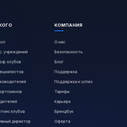
КОГО
КОМПАНИЯ
кол
О нас
с. учреждений
Безопасность
оф. клубов
Блог
пециалистов
Поддержка
уководителей
Поддержка и успех
портсменов
Тарифы
одителей
Карьера
итнес клубов
Брендбук
ивный директор
Оферта