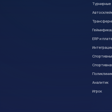
Турнирные
Автосклейк
Трансферн
Геймифика
ERP и плат
Интеграци
Спортивны
Спортивна
Поликлини
Аналитик
Игрок