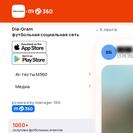
×
Dia-Gram
←
К ленте
футбольная социальная сеть
████
ВБ
13.05.20
AI-тесты M360
Медиа
powered by manager 360
1000+
скаутов и футбольных агентов