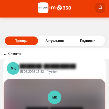
×
×
Войти
Тренды
Актуальное
Подписки
←
К ленте
███████ ██████████
МК
15.05.2026 15:53 · Футбол
МК