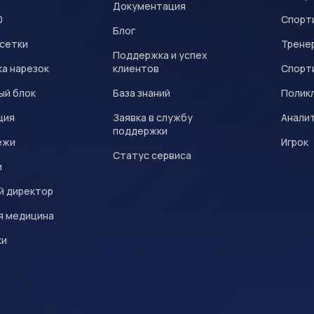
Документация
0
Спорт
Блог
 сетки
Трене
Поддержка и успех
а нарезок
клиентов
Спорт
ый блок
База знаний
Полик
ция
Заявка в службу
Анали
поддержки
ежи
Игрок
Статус сервиса
и
й директор
я медицина
ки