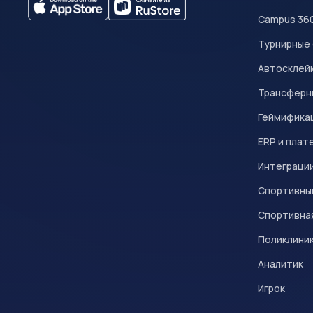
Campus 36
Турнирные
Автосклейк
Трансферн
Геймифика
ERP и плат
Интеграци
Спортивны
Спортивна
Поликлини
Аналитик
Игрок