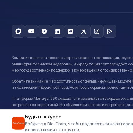
Компания включена в реестр аккредитованных организаций, осуще
Минцифры Российской Федерации. Аккредитация подтверждает соот
мер государственной поддержки. Номер решения о государственно
Обратите внимание, что доступность отдельных функций и модуле
и технической инфраструктуры. Некоторые сервисы предоставляют
Платформа Manager 360 создаётся и развивается в сердце российс
встречаются с практикой. Мы объединяем экспертизу тренеров, ана
развитию и управлению в спорте.
Будьте в курсе
Офис: г. Москва, Олимпийский комплекс «Лужники», Большая спортивн
Войдите в Dia-Gram, чтобы подписаться на авторов
и приглашения от скаутов.