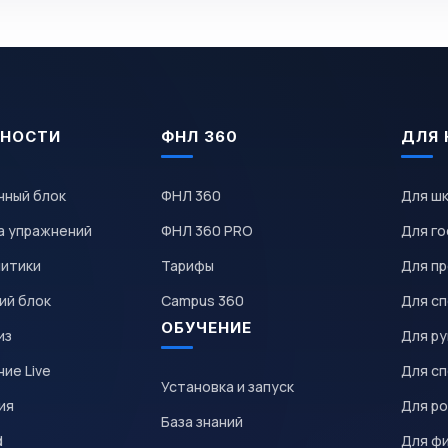
НОСТИ
ФНЛ 360
ДЛЯ 
чный блок
ФНЛ 360
Для ш
а упражнений
ФНЛ 360 PRO
Для го
литики
Тарифы
Для пр
ий блок
Campus 360
Для с
ОБУЧЕНИЕ
из
Для р
ие Live
Для с
Установка и запуск
ия
Для р
База знаний
d
Для ф