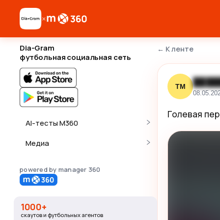
×
Dia-Gram
←
К ленте
футбольная социальная сеть
████
ТМ
08.05.20
Голевая пер
AI-тесты M360
Медиа
powered by manager 360
1000+
скаутов и футбольных агентов