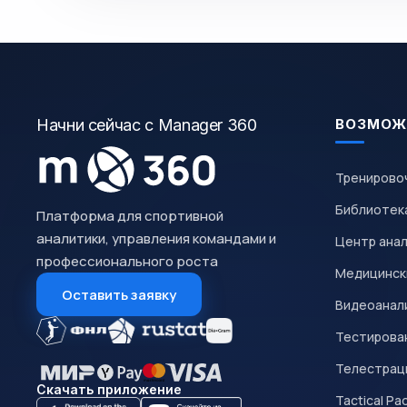
Начни сейчас с Manager 360
ВОЗМОЖ
Тренирово
Библиотек
Платформа для спортивной
аналитики, управления командами и
Центр ана
профессионального роста
Медицинск
Оставить заявку
Видеоанал
Тестирован
Телестрац
Скачать приложение
Tactical Pa