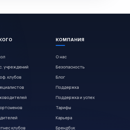
КОГО
КОМПАНИЯ
кол
О нас
с. учреждений
Безопасность
оф. клубов
Блог
пециалистов
Поддержка
уководителей
Поддержка и успех
портсменов
Тарифы
одителей
Карьера
итнес клубов
Брендбук