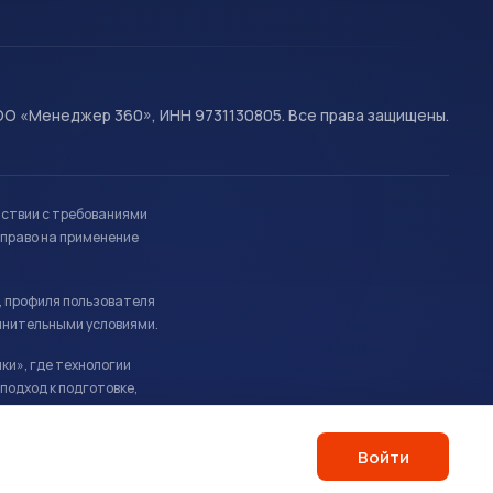
О «Менеджер 360», ИНН 9731130805. Все права защищены.
тствии с требованиями
право на применение
, профиля пользователя
лнительными условиями.
ки», где технологии
подход к подготовке,
Войти