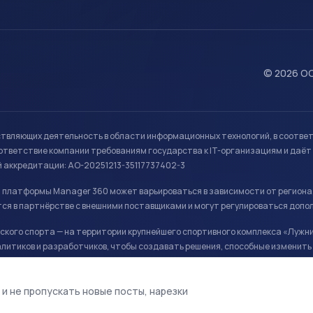
© 2026 ОО
ствляющих деятельность в области информационных технологий, в соотве
ветствие компании требованиям государства к IT-организациям и даёт 
й аккредитации: АО-20251213-35117737402-3
й платформы Manager 360 может варьироваться в зависимости от региона
ся в партнёрстве с внешними поставщиками и могут регулироваться допо
кого спорта — на территории крупнейшего спортивного комплекса «Лужни
литиков и разработчиков, чтобы создавать решения, способные изменить 
ая арена, ул. Лужники 24с1.
 и не пропускать новые посты, нарезки