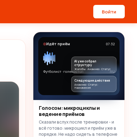
Войти
Идёт приём
07:32
AI уже собрал
структуру
Жалобы · Анамнез · Статус
Футболист · голеностоп
RU
Следующие действия
Анамнез · Статус ·
Назначения
Голосом: микроциклы и
ведение приёмов
Сказали вслух после тренировки - и
всё готово: микроцикл и приём уже в
порядке. Не надо сидеть в телефоне