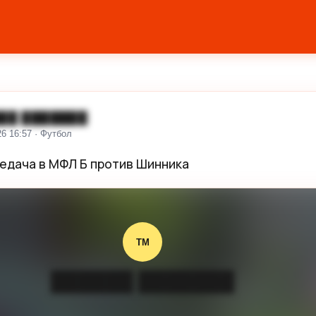
██ ███████
26 16:57 · Футбол
едача в МФЛ Б против Шинника
ТМ
██████ ███████