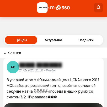
×
×
Войти
Тренды
Актуальное
Подписки
←
К ленте
█████ ████████
АВ
24.05.2026 21:30 · Футбол
В упорной игре с «Юным армейцем» ЦСКА в лиге 2017 
MCL забиваю решающий гол головой на последней 
секунде матча ✌️✌️✌️✌️✌️и победа в наших руках со 
счетом 3/2 !!!Ураааааа⚽️⚽️⚽️