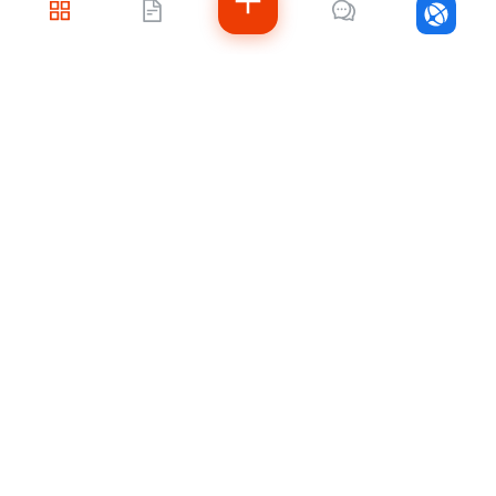
Войти
Не знаете, с чего
начать?
Напишите нам — подберём решение под
ваши задачи, рассчитаем стоимость и
подскажем, как быстро внедрить