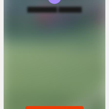
█████████ ███████