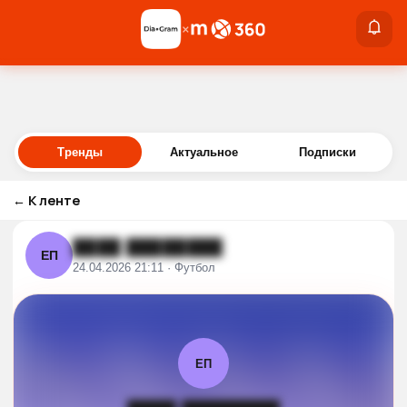
×
×
Войти
Тренды
Актуальное
Подписки
←
К ленте
████ ████████
ЕП
24.04.2026 21:11 · Футбол
ЕП