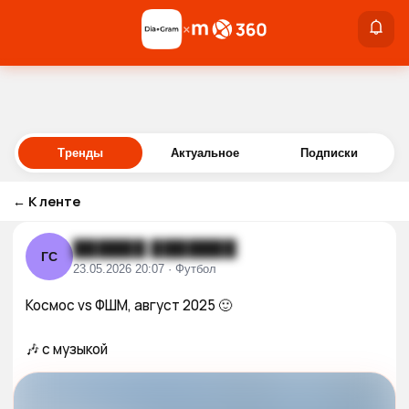
×
×
Войти
Тренды
Актуальное
Подписки
←
К ленте
██████ ███████
ГС
23.05.2026 20:07 · Футбол
Космос vs ФШМ, август 2025 🙂

🎶 с музыкой