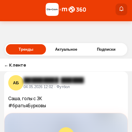
×
×
Войти
Тренды
Актуальное
Подписки
←
К ленте
█████████ ██████
АБ
04.05.2026 12:02 · Футбол
Саша, голы с ЗК 

#братьяБурковы