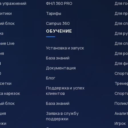
а упражнений
ФНЛ 360 PRO
Для го
литики
Тарифы
Для пр
ий блок
Campus 360
Для с
ОБУЧЕНИЕ
из
Для р
ие Live
Для с
Установка и запуск
ия
Для р
База знаний
d
Для ф
Документация
0
Спорт
Блог
 сетки
Трене
Поддержка и успех
а нарезок
клиентов
Спорт
ый блок
База знаний
Полик
ция
Заявка в службу
Анали
поддержки
ежи
Игрок