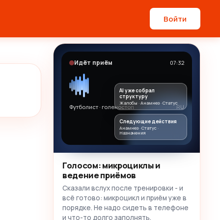
Войти
Идёт приём
07:32
AI уже собрал
структуру
Жалобы · Анамнез · Статус
Футболист · голеностоп
RU
Следующие действия
Анамнез · Статус ·
Назначения
Голосом: микроциклы и
ведение приёмов
Сказали вслух после тренировки - и
всё готово: микроцикл и приём уже в
порядке. Не надо сидеть в телефоне
и что-то долго заполнять.