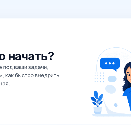
го начать?
 под ваши задачи,
, как быстро внедрить
ная.