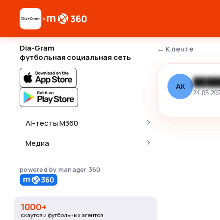
×
Dia-Gram
←
К ленте
футбольная социальная сеть
████
АК
24.05.20
AI-тесты M360
Медиа
powered by manager 360
1000+
скаутов и футбольных агентов