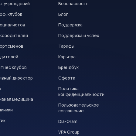
с. учреждений
Безопасность
оф. клубов
Блог
пециалистов
Поддержка
уководителей
Поддержка и успех
портсменов
Тарифы
одителей
Карьера
итнес клубов
Брендбук
ивный директор
Оферта
р
Политика
конфиденциальности
ивная медицина
Пользовательское
линики
соглашение
тик
Dia-Gram
VPA Group