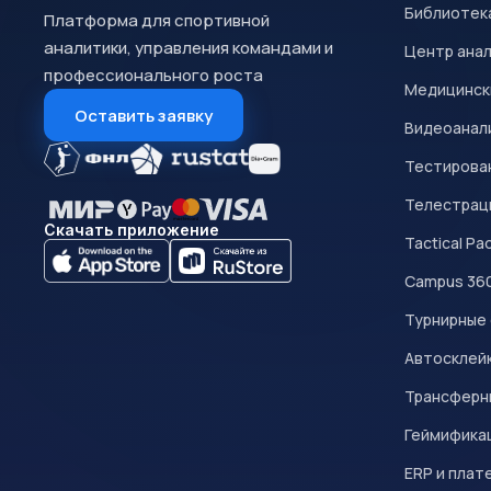
Библиотек
Платформа для спортивной
аналитики, управления командами и
Центр ана
профессионального роста
Медицинск
Оставить заявку
Видеоанал
Тестирован
Телестрац
Скачать приложение
Tactical Pa
Campus 36
Турнирные
Автосклейк
Трансферн
Геймифика
ERP и плат