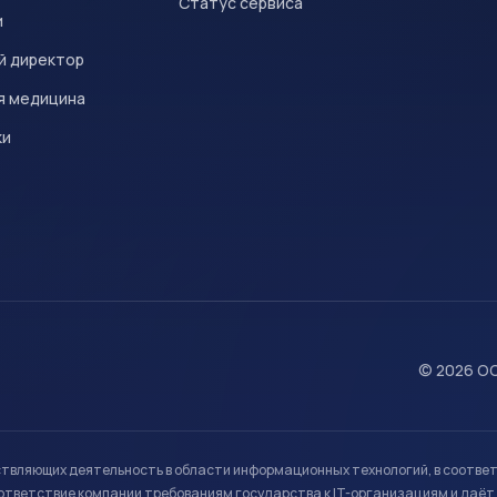
Статус сервиса
и
й директор
я медицина
ки
© 2026 ОО
ствляющих деятельность в области информационных технологий, в соотве
ветствие компании требованиям государства к IT-организациям и даёт 