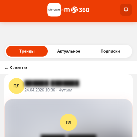
×
×
Войти
Тренды
Актуальное
Подписки
←
К ленте
██████ ███████
ПЛ
24.04.2026 10:36 · Футбол
ПЛ