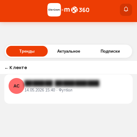
×
×
Войти
Тренды
Актуальное
Подписки
←
К ленте
███████ ███████████
АС
14.05.2026 15:40 · Футбол