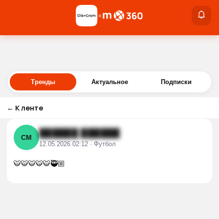
×
×
Войти
Тренды
Актуальное
Подписки
←
К ленте
██████ ██████
СМ
12.05.2026 02:12 · Футбол
🐯🐯🐯🐯🐯🥷🏼