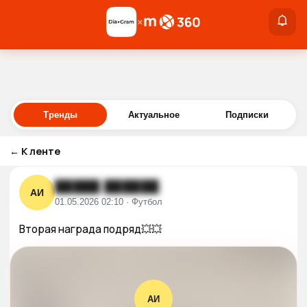
×
×
Войти
Тренды
Актуальное
Подписки
←
К ленте
█████ ██████
АИ
01.05.2026 02:10 · Футбол
Вторая награда подряд💥💥
АИ