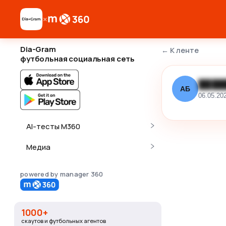
×
Dia-Gram
←
К ленте
футбольная социальная сеть
████
АБ
06.05.20
AI-тесты M360
Медиа
powered by manager 360
1000+
скаутов и футбольных агентов