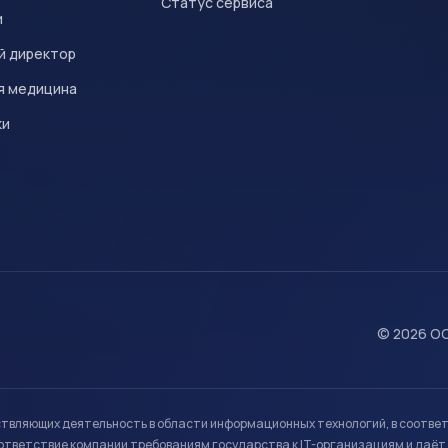
Статус сервиса
и
й директор
я медицина
ки
© 2026 ОО
ствляющих деятельность в области информационных технологий, в соотве
ветствие компании требованиям государства к IT-организациям и даёт 