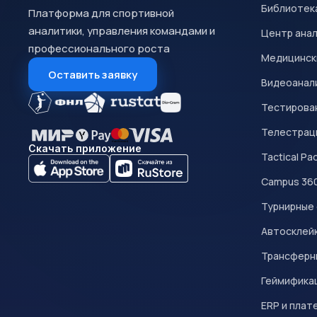
Библиотек
Платформа для спортивной
аналитики, управления командами и
Центр ана
профессионального роста
Медицинск
Оставить заявку
Видеоанал
Тестирован
Телестрац
Скачать приложение
Tactical Pa
Campus 36
Турнирные
Автосклейк
Трансферн
Геймифика
ERP и плат