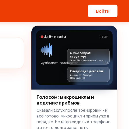
Войти
Идёт приём
07:32
AI уже собрал
структуру
Жалобы · Анамнез · Статус
Футболист · голеностоп
RU
Следующие действия
Анамнез · Статус ·
Назначения
Голосом: микроциклы и
ведение приёмов
Сказали вслух после тренировки - и
всё готово: микроцикл и приём уже в
порядке. Не надо сидеть в телефоне
и что-то долго заполнять.