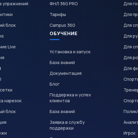
а упражнений
ФНЛ 360 PRO
Для го
литики
Тарифы
Для пр
ий блок
Campus 360
Для с
ОБУЧЕНИЕ
из
Для р
ие Live
Для с
Установка и запуск
ия
Для р
База знаний
d
Для ф
Документация
0
Спорт
Блог
 сетки
Трене
Поддержка и успех
а нарезок
клиентов
Спорт
ый блок
База знаний
Полик
ция
Заявка в службу
Анали
поддержки
ежи
Игрок