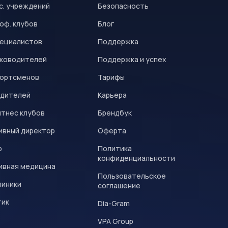
с. учреждений
Безопасность
оф. клубов
Блог
пециалистов
Поддержка
уководителей
Поддержка и успех
портсменов
Тарифы
одителей
Карьера
итнес клубов
Брендбук
ивный директор
Оферта
р
Политика
конфиденциальности
ивная медицина
Пользовательское
линики
соглашение
тик
Dia-Gram
VPA Group