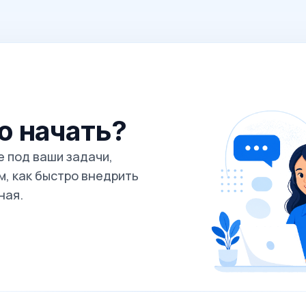
го начать?
 под ваши задачи,
, как быстро внедрить
ная.