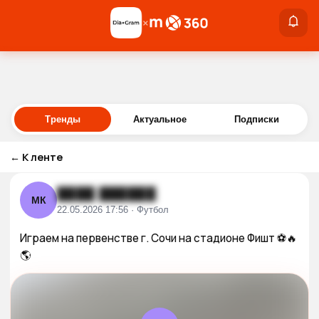
×
×
Войти
Тренды
Актуальное
Подписки
←
К ленте
████ ██████
МК
22.05.2026 17:56 · Футбол
Играем на первенстве г. Сочи на стадионе Фишт ⚽️🔥
🌎