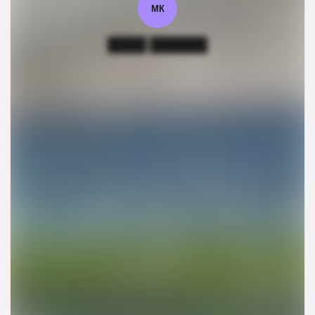
МК
████ ██████