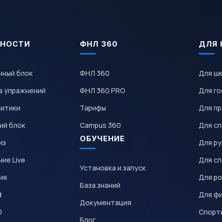
НОСТИ
ФНЛ 360
ДЛЯ 
чный блок
ФНЛ 360
Для ш
а упражнений
ФНЛ 360 PRO
Для го
литики
Тарифы
Для пр
ий блок
Campus 360
Для с
ОБУЧЕНИЕ
из
Для р
ие Live
Для с
Установка и запуск
ия
Для р
База знаний
d
Для ф
Документация
0
Спорт
Блог