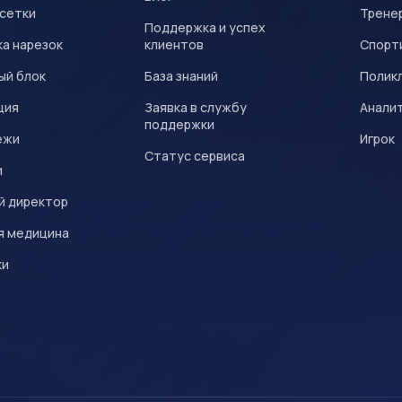
 сетки
Трене
Поддержка и успех
а нарезок
клиентов
Спорт
ый блок
База знаний
Полик
ция
Заявка в службу
Анали
поддержки
ежи
Игрок
Статус сервиса
и
й директор
я медицина
ки