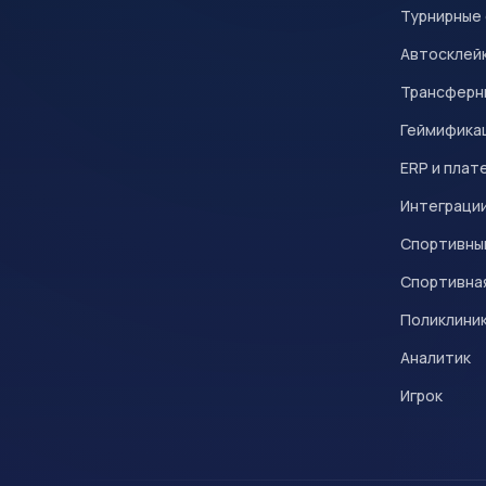
Турнирные
Автосклейк
Трансферн
Геймифика
ERP и плат
Интеграци
Спортивны
Спортивна
Поликлини
Аналитик
Игрок