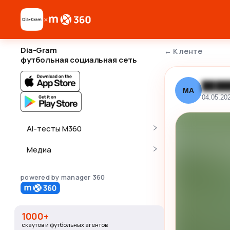
×
Dia-Gram
←
К ленте
футбольная социальная сеть
████
МА
04.05.20
AI-тесты M360
Медиа
powered by manager 360
1000+
скаутов и футбольных агентов