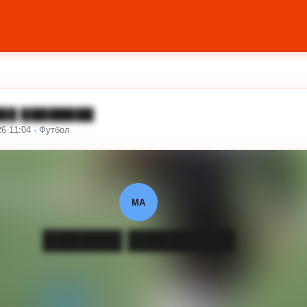
██ ████████
26 11:04 · Футбол
МА
██████ ████████