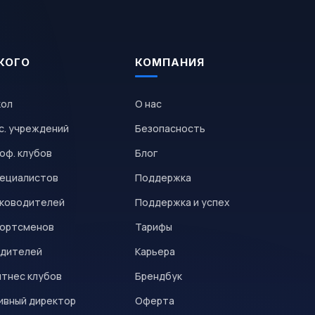
КОГО
КОМПАНИЯ
кол
О нас
с. учреждений
Безопасность
оф. клубов
Блог
пециалистов
Поддержка
уководителей
Поддержка и успех
портсменов
Тарифы
одителей
Карьера
итнес клубов
Брендбук
ивный директор
Оферта