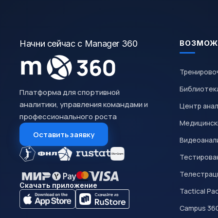
Начни сейчас с Manager 360
ВОЗМОЖ
Тренирово
Библиотек
Платформа для спортивной
аналитики, управления командами и
Центр ана
профессионального роста
Медицинск
Оставить заявку
Видеоанал
Тестирован
Телестрац
Скачать приложение
Tactical Pa
Campus 36