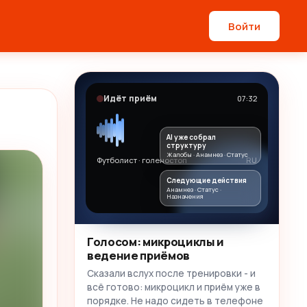
Войти
Идёт приём
07:32
AI уже собрал
структуру
Жалобы · Анамнез · Статус
Футболист · голеностоп
RU
Следующие действия
Анамнез · Статус ·
Назначения
Голосом: микроциклы и
ведение приёмов
Сказали вслух после тренировки - и
всё готово: микроцикл и приём уже в
порядке. Не надо сидеть в телефоне