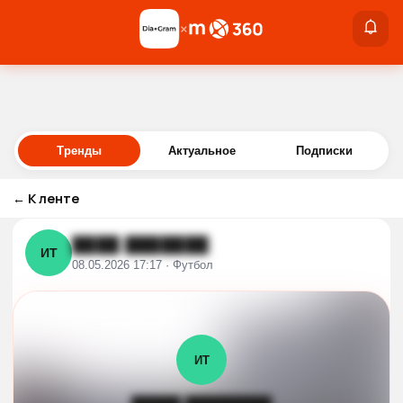
×
×
Войти
Тренды
Актуальное
Подписки
←
К ленте
████ ███████
ИТ
08.05.2026 17:17 · Футбол
ИТ