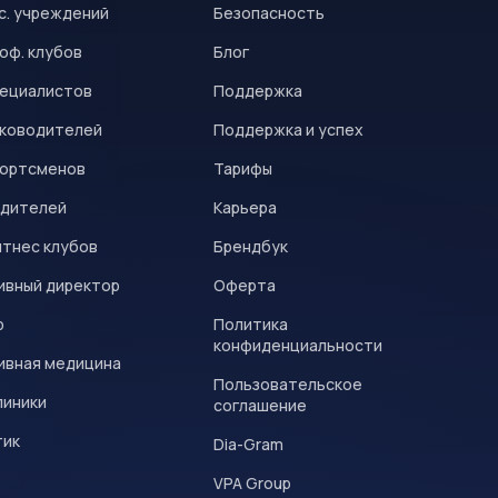
с. учреждений
Безопасность
оф. клубов
Блог
пециалистов
Поддержка
уководителей
Поддержка и успех
портсменов
Тарифы
одителей
Карьера
итнес клубов
Брендбук
ивный директор
Оферта
р
Политика
конфиденциальности
ивная медицина
Пользовательское
линики
соглашение
тик
Dia-Gram
VPA Group