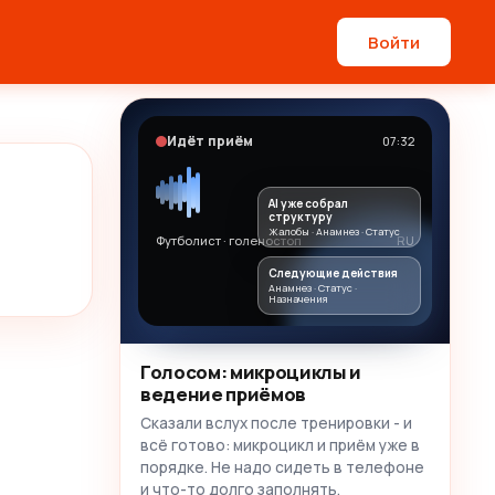
Войти
Идёт приём
07:32
AI уже собрал
структуру
Жалобы · Анамнез · Статус
Футболист · голеностоп
RU
Следующие действия
Анамнез · Статус ·
Назначения
Голосом: микроциклы и
ведение приёмов
Сказали вслух после тренировки - и
всё готово: микроцикл и приём уже в
порядке. Не надо сидеть в телефоне
и что-то долго заполнять.