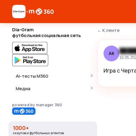
×
Dia-Gram
←
К ленте
футбольная социальная сеть
████
АК
16.05.20
Игра с Черт
AI-тесты M360
Медиа
powered by manager 360
1000+
скаутов и футбольных агентов