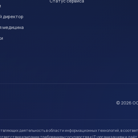
Статус сервиса
и
й директор
я медицина
ки
© 2026 ОО
ствляющих деятельность в области информационных технологий, в соотве
ветствие компании требованиям государства к IT-организациям и даёт 