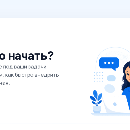
го начать?
 под ваши задачи,
, как быстро внедрить
ная.