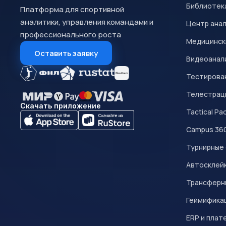
Библиотек
Платформа для спортивной
аналитики, управления командами и
Центр ана
профессионального роста
Медицинск
Оставить заявку
Видеоанал
Тестирован
Телестрац
Скачать приложение
Tactical Pa
Campus 36
Турнирные
Автосклейк
Трансферн
Геймифика
ERP и плат