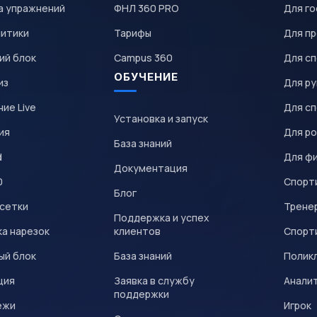
а упражнений
ФНЛ 360 PRO
Для го
литики
Тарифы
Для пр
ий блок
Campus 360
Для с
ОБУЧЕНИЕ
из
Для р
ие Live
Для с
Установка и запуск
ия
Для р
База знаний
d
Для ф
Документация
0
Спорт
Блог
 сетки
Трене
Поддержка и успех
а нарезок
клиентов
Спорт
ый блок
База знаний
Полик
ция
Заявка в службу
Анали
поддержки
ежи
Игрок