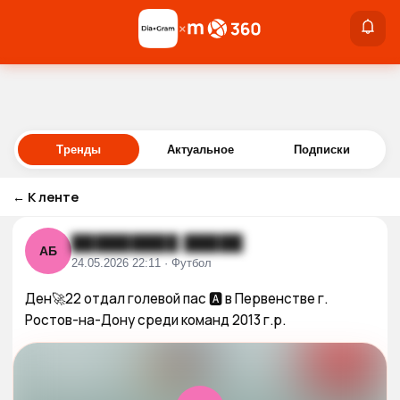
×
×
Войти
Тренды
Актуальное
Подписки
←
К ленте
█████████ █████
АБ
24.05.2026 22:11 · Футбол
Ден🚀22 отдал голевой пас 🅰️ в Первенстве г. 
Ростов-на-Дону среди команд 2013 г.р.