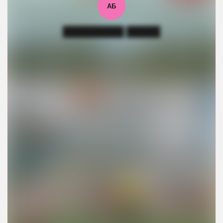
АБ
█████████ █████