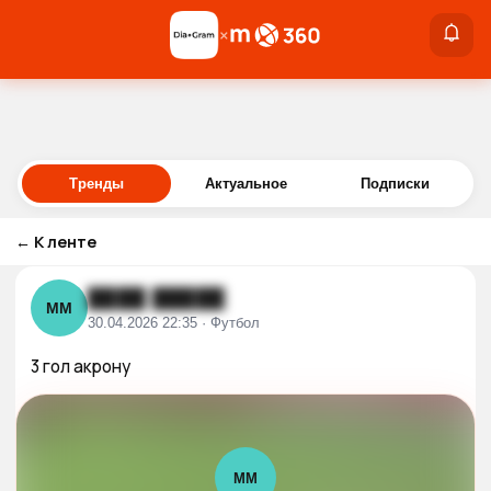
×
×
Войти
Тренды
Актуальное
Подписки
←
К ленте
████ █████
ММ
30.04.2026 22:35 · Футбол
3 гол акрону
ММ