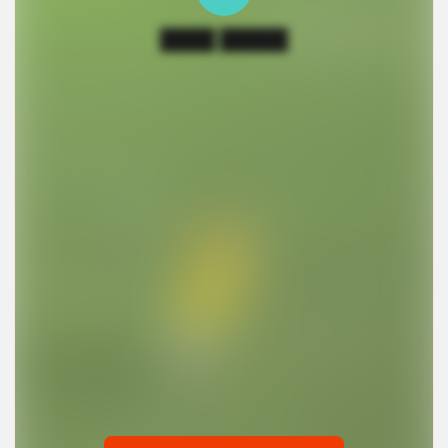
████ █████