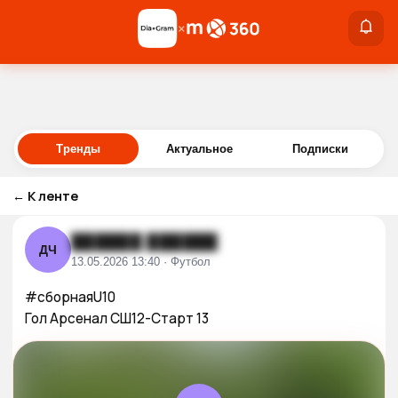
×
×
Войти
Тренды
Актуальное
Подписки
←
К ленте
██████ ██████
ДЧ
13.05.2026 13:40 · Футбол
#сборнаяU10

Гол Арсенал СШ12-Старт 13